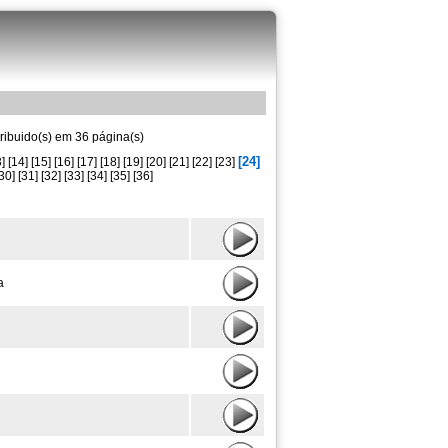
tribuido(s) em 36 página(s)
[24]
]
[14]
[15]
[16]
[17]
[18]
[19]
[20]
[21]
[22]
[23]
30]
[31]
[32]
[33]
[34]
[35]
[36]
a