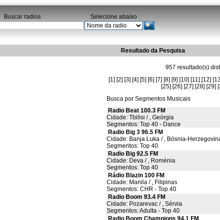
Buscar radios
Selecione abaixo
Resultado da Pesquisa
957 resultado(s) dis
[1]
[2]
[3]
[4]
[5]
[6]
[7]
[8]
[9]
[10]
[11]
[12]
[13
[25]
[26]
[27]
[28]
[29]
[
Busca por Segmentos Musicais
Radio Beat 100.3 FM
Cidade: Tbilisi / , Geórgia
Segmentos: Top 40 - Dance
Radio Big 3 96.5 FM
Cidade: Banja Luka / , Bósnia-Herzegovin
Segmentos: Top 40
Radio Big 92.5 FM
Cidade: Deva / , Roménia
Segmentos: Top 40
Rádio Blazin 100 FM
Cidade: Manila / , Filipinas
Segmentos: CHR - Top 40
Radio Boom 93.4 FM
Cidade: Pozarevac / , Sérvia
Segmentos: Adulta - Top 40
Radio Boom Champions 94.1 FM