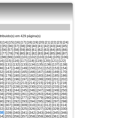
tribuido(s) em 429 página(s)
3]
[14]
[15]
[16]
[17]
[18]
[19]
[20]
[21]
[22]
[23]
[24]
]
[35]
[36]
[37]
[38]
[39]
[40]
[41]
[42]
[43]
[44]
[45]
]
[56]
[57]
[58]
[59]
[60]
[61]
[62]
[63]
[64]
[65]
[66]
]
[77]
[78]
[79]
[80]
[81]
[82]
[83]
[84]
[85]
[86]
[87]
]
[98]
[99]
[100]
[101]
[102]
[103]
[104]
[105]
[106]
14]
[115]
[116]
[117]
[118]
[119]
[120]
[121]
[122]
30]
[131]
[132]
[133]
[134]
[135]
[136]
[137]
[138]
46]
[147]
[148]
[149]
[150]
[151]
[152]
[153]
[154]
62]
[163]
[164]
[165]
[166]
[167]
[168]
[169]
[170]
78]
[179]
[180]
[181]
[182]
[183]
[184]
[185]
[186]
94]
[195]
[196]
[197]
[198]
[199]
[200]
[201]
[202]
10]
[211]
[212]
[213]
[214]
[215]
[216]
[217]
[218]
26]
[227]
[228]
[229]
[230]
[231]
[232]
[233]
[234]
42]
[243]
[244]
[245]
[246]
[247]
[248]
[249]
[250]
58]
[259]
[260]
[261]
[262]
[263]
[264]
[265]
[266]
74]
[275]
[276]
[277]
[278]
[279]
[280]
[281]
[282]
90]
[291]
[292]
[293]
[294]
[295]
[296]
[297]
[298]
06]
[307]
[308]
[309]
[310]
[311]
[312]
[313]
[314]
22]
[323]
[324]
[325]
[326]
[327]
[328]
[329]
[330]
38]
[339]
[340]
[341]
[342]
[343]
[344]
[345]
[346]
54]
[355]
[356]
[357]
[358]
[359]
[360]
[361]
[362]