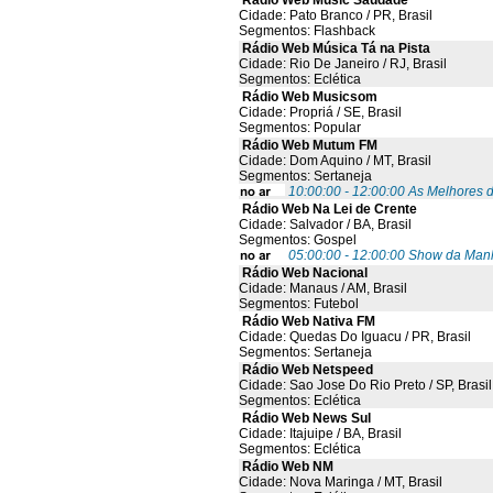
Rádio Web Music Saudade
Cidade: Pato Branco / PR, Brasil
Segmentos: Flashback
Rádio Web Música Tá na Pista
Cidade: Rio De Janeiro / RJ, Brasil
Segmentos: Eclética
Rádio Web Musicsom
Cidade: Propriá / SE, Brasil
Segmentos: Popular
Rádio Web Mutum FM
Cidade: Dom Aquino / MT, Brasil
Segmentos: Sertaneja
10:00:00 - 12:00:00 As Melhores 
Rádio Web Na Lei de Crente
Cidade: Salvador / BA, Brasil
Segmentos: Gospel
05:00:00 - 12:00:00 Show da Man
Rádio Web Nacional
Cidade: Manaus / AM, Brasil
Segmentos: Futebol
Rádio Web Nativa FM
Cidade: Quedas Do Iguacu / PR, Brasil
Segmentos: Sertaneja
Rádio Web Netspeed
Cidade: Sao Jose Do Rio Preto / SP, Brasil
Segmentos: Eclética
Rádio Web News Sul
Cidade: Itajuipe / BA, Brasil
Segmentos: Eclética
Rádio Web NM
Cidade: Nova Maringa / MT, Brasil