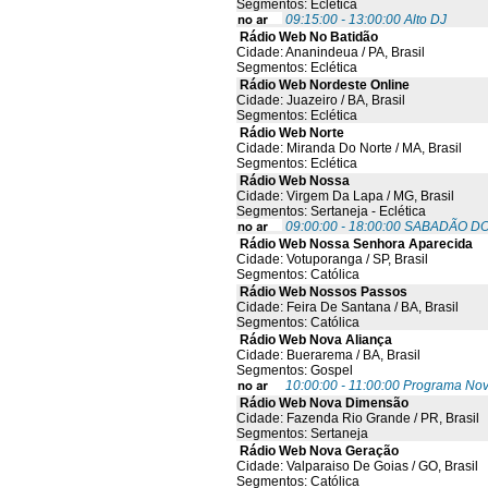
Segmentos: Eclética
09:15:00 - 13:00:00 Alto DJ
Rádio Web No Batidão
Cidade: Ananindeua / PA, Brasil
Segmentos: Eclética
Rádio Web Nordeste Online
Cidade: Juazeiro / BA, Brasil
Segmentos: Eclética
Rádio Web Norte
Cidade: Miranda Do Norte / MA, Brasil
Segmentos: Eclética
Rádio Web Nossa
Cidade: Virgem Da Lapa / MG, Brasil
Segmentos: Sertaneja - Eclética
09:00:00 - 18:00:00 SABADÃO D
Rádio Web Nossa Senhora Aparecida
Cidade: Votuporanga / SP, Brasil
Segmentos: Católica
Rádio Web Nossos Passos
Cidade: Feira De Santana / BA, Brasil
Segmentos: Católica
Rádio Web Nova Aliança
Cidade: Buerarema / BA, Brasil
Segmentos: Gospel
10:00:00 - 11:00:00 Programa No
Rádio Web Nova Dimensão
Cidade: Fazenda Rio Grande / PR, Brasil
Segmentos: Sertaneja
Rádio Web Nova Geração
Cidade: Valparaiso De Goias / GO, Brasil
Segmentos: Católica