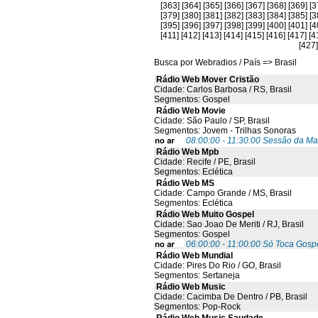
[363]
[364]
[365]
[366]
[367]
[368]
[369]
[3
[379]
[380]
[381]
[382]
[383]
[384]
[385]
[3
[395]
[396]
[397]
[398]
[399]
[400]
[401]
[4
[411]
[412]
[413]
[414]
[415]
[416]
[417]
[4
[427]
Busca por Webradios / País => Brasil
Rádio Web Mover Cristão
Cidade: Carlos Barbosa / RS, Brasil
Segmentos: Gospel
Rádio Web Movie
Cidade: São Paulo / SP, Brasil
Segmentos: Jovem - Trilhas Sonoras
08:00:00 - 11:30:00 Sessão da M
Rádio Web Mpb
Cidade: Recife / PE, Brasil
Segmentos: Eclética
Rádio Web MS
Cidade: Campo Grande / MS, Brasil
Segmentos: Eclética
Rádio Web Muito Gospel
Cidade: Sao Joao De Meriti / RJ, Brasil
Segmentos: Gospel
06:00:00 - 11:00:00 Só Toca Gosp
Rádio Web Mundial
Cidade: Pires Do Rio / GO, Brasil
Segmentos: Sertaneja
Rádio Web Music
Cidade: Cacimba De Dentro / PB, Brasil
Segmentos: Pop-Rock