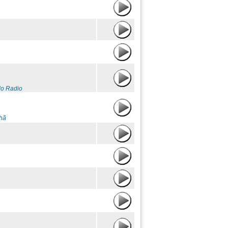
do Radio
hã