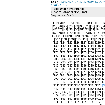
08:00:00 - 11:00:00 NOVA MAN
CATÓLICAS
Radio Web Nova Pirangi
Cidade: Salvador / BA, Brasil
Segmentos: Forró
[1]
[2]
[3]
[4]
[5]
[6]
[7]
[8]
[9]
[10]
[11]
[12]
[1
[25]
[26]
[27]
[28]
[29]
[30]
[31]
[32]
[33]
[34
[46]
[47]
[48]
[49]
[50]
[51]
[52]
[53]
[54]
[55
[67]
[68]
[69]
[70]
[71]
[72]
[73]
[74]
[75]
[76
[88]
[89]
[90]
[91]
[92]
[93]
[94]
[95]
[96]
[97
[107]
[108]
[109]
[110]
[111]
[112]
[113]
[1
[123]
[124]
[125]
[126]
[127]
[128]
[129]
[1
[139]
[140]
[141]
[142]
[143]
[144]
[145]
[1
[155]
[156]
[157]
[158]
[159]
[160]
[161]
[1
[171]
[172]
[173]
[174]
[175]
[176]
[177]
[1
[187]
[188]
[189]
[190]
[191]
[192]
[193]
[1
[203]
[204]
[205]
[206]
[207]
[208]
[209]
[2
[219]
[220]
[221]
[222]
[223]
[224]
[225]
[2
[235]
[236]
[237]
[238]
[239]
[240]
[241]
[2
[251]
[252]
[253]
[254]
[255]
[256]
[257]
[2
[267]
[268]
[269]
[270]
[271]
[272]
[273]
[2
[283]
[284]
[285]
[286]
[287]
[288]
[289]
[2
[299]
[300]
[301]
[302]
[303]
[304]
[305]
[3
[315]
[316]
[317]
[318]
[319]
[320]
[321]
[3
[3
[331]
[332]
[333]
[334]
[335]
[336]
[337]
[347]
[348]
[349]
[350]
[351]
[352]
[353]
[3
[363]
[364]
[365]
[366]
[367]
[368]
[369]
[3
[379]
[380]
[381]
[382]
[383]
[384]
[385]
[3
[395]
[396]
[397]
[398]
[399]
[400]
[401]
[4
[411]
[412]
[413]
[414]
[415]
[416]
[417]
[4