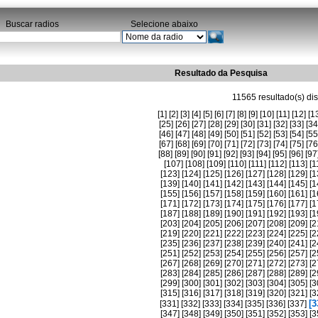
Buscar radios
Selecione abaixo
Resultado da Pesquisa
11565 resultado(s) dis
[1]
[2]
[3]
[4]
[5]
[6]
[7]
[8]
[9]
[10]
[11]
[12]
[1
[25]
[26]
[27]
[28]
[29]
[30]
[31]
[32]
[33]
[34
[46]
[47]
[48]
[49]
[50]
[51]
[52]
[53]
[54]
[55
[67]
[68]
[69]
[70]
[71]
[72]
[73]
[74]
[75]
[76
[88]
[89]
[90]
[91]
[92]
[93]
[94]
[95]
[96]
[97
[107]
[108]
[109]
[110]
[111]
[112]
[113]
[1
[123]
[124]
[125]
[126]
[127]
[128]
[129]
[1
[139]
[140]
[141]
[142]
[143]
[144]
[145]
[1
[155]
[156]
[157]
[158]
[159]
[160]
[161]
[1
[171]
[172]
[173]
[174]
[175]
[176]
[177]
[1
[187]
[188]
[189]
[190]
[191]
[192]
[193]
[1
[203]
[204]
[205]
[206]
[207]
[208]
[209]
[2
[219]
[220]
[221]
[222]
[223]
[224]
[225]
[2
[235]
[236]
[237]
[238]
[239]
[240]
[241]
[2
[251]
[252]
[253]
[254]
[255]
[256]
[257]
[2
[267]
[268]
[269]
[270]
[271]
[272]
[273]
[2
[283]
[284]
[285]
[286]
[287]
[288]
[289]
[2
[299]
[300]
[301]
[302]
[303]
[304]
[305]
[3
[315]
[316]
[317]
[318]
[319]
[320]
[321]
[3
[3
[331]
[332]
[333]
[334]
[335]
[336]
[337]
[347]
[348]
[349]
[350]
[351]
[352]
[353]
[3