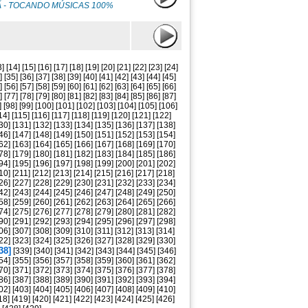
HÃ - TOCANDO MÚSICAS 100%
3]
[14]
[15]
[16]
[17]
[18]
[19]
[20]
[21]
[22]
[23]
[24]
]
[35]
[36]
[37]
[38]
[39]
[40]
[41]
[42]
[43]
[44]
[45]
]
[56]
[57]
[58]
[59]
[60]
[61]
[62]
[63]
[64]
[65]
[66]
]
[77]
[78]
[79]
[80]
[81]
[82]
[83]
[84]
[85]
[86]
[87]
]
[98]
[99]
[100]
[101]
[102]
[103]
[104]
[105]
[106]
14]
[115]
[116]
[117]
[118]
[119]
[120]
[121]
[122]
30]
[131]
[132]
[133]
[134]
[135]
[136]
[137]
[138]
46]
[147]
[148]
[149]
[150]
[151]
[152]
[153]
[154]
62]
[163]
[164]
[165]
[166]
[167]
[168]
[169]
[170]
78]
[179]
[180]
[181]
[182]
[183]
[184]
[185]
[186]
94]
[195]
[196]
[197]
[198]
[199]
[200]
[201]
[202]
10]
[211]
[212]
[213]
[214]
[215]
[216]
[217]
[218]
26]
[227]
[228]
[229]
[230]
[231]
[232]
[233]
[234]
42]
[243]
[244]
[245]
[246]
[247]
[248]
[249]
[250]
58]
[259]
[260]
[261]
[262]
[263]
[264]
[265]
[266]
74]
[275]
[276]
[277]
[278]
[279]
[280]
[281]
[282]
90]
[291]
[292]
[293]
[294]
[295]
[296]
[297]
[298]
06]
[307]
[308]
[309]
[310]
[311]
[312]
[313]
[314]
22]
[323]
[324]
[325]
[326]
[327]
[328]
[329]
[330]
38]
[339]
[340]
[341]
[342]
[343]
[344]
[345]
[346]
54]
[355]
[356]
[357]
[358]
[359]
[360]
[361]
[362]
70]
[371]
[372]
[373]
[374]
[375]
[376]
[377]
[378]
86]
[387]
[388]
[389]
[390]
[391]
[392]
[393]
[394]
02]
[403]
[404]
[405]
[406]
[407]
[408]
[409]
[410]
18]
[419]
[420]
[421]
[422]
[423]
[424]
[425]
[426]