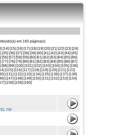
tribuido(s) em 160 página(s)
3]
[14]
[15]
[16]
[17]
[18]
[19]
[20]
[21]
[22]
[23]
[24]
]
[35]
[36]
[37]
[38]
[39]
[40]
[41]
[42]
[43]
[44]
[45]
]
[56]
[57]
[58]
[59]
[60]
[61]
[62]
[63]
[64]
[65]
[66]
]
[77]
[78]
[79]
[80]
[81]
[82]
[83]
[84]
[85]
[86]
[87]
]
[98]
[99]
[100]
[101]
[102]
[103]
[104]
[105]
[106]
14]
[115]
[116]
[117]
[118]
[119]
[120]
[121]
[122]
30]
[131]
[132]
[133]
[134]
[135]
[136]
[137]
[138]
46]
[147]
[148]
[149]
[150]
[151]
[152]
[153]
[154]
57]
[158]
[159]
[160]
TEL FM