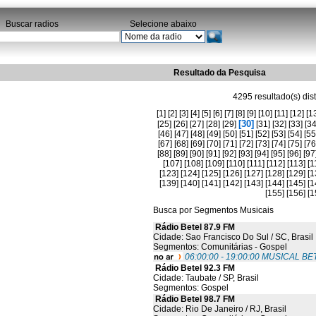
Buscar radios
Selecione abaixo
Resultado da Pesquisa
4295 resultado(s) dis
[1]
[2]
[3]
[4]
[5]
[6]
[7]
[8]
[9]
[10]
[11]
[12]
[1
[30]
[25]
[26]
[27]
[28]
[29]
[31]
[32]
[33]
[34
[46]
[47]
[48]
[49]
[50]
[51]
[52]
[53]
[54]
[55
[67]
[68]
[69]
[70]
[71]
[72]
[73]
[74]
[75]
[76
[88]
[89]
[90]
[91]
[92]
[93]
[94]
[95]
[96]
[97
[107]
[108]
[109]
[110]
[111]
[112]
[113]
[1
[123]
[124]
[125]
[126]
[127]
[128]
[129]
[1
[139]
[140]
[141]
[142]
[143]
[144]
[145]
[1
[155]
[156]
[1
Busca por Segmentos Musicais
Rádio Betel 87.9 FM
Cidade: Sao Francisco Do Sul / SC, Brasil
Segmentos: Comunitárias - Gospel
06:00:00 - 19:00:00 MUSICAL BE
Rádio Betel 92.3 FM
Cidade: Taubate / SP, Brasil
Segmentos: Gospel
Rádio Betel 98.7 FM
Cidade: Rio De Janeiro / RJ, Brasil