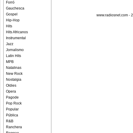
Forró
Gauchesca
Gospel
www.radiosnet.com - 2
Hip-Hop
Hits
Hits Africanos
Instrumental
Jazz
Jornalismo
Latin Hits
MPB
Natalinas
New Rock
Nostalgia
Oldies
Opera
Pagode
Pop Rock
Popular
Pública
R&B
Ranchera