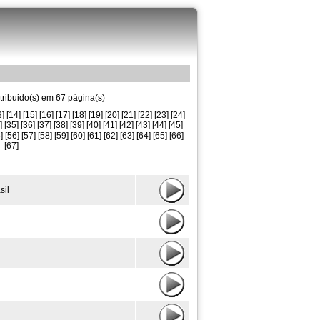
tribuido(s) em 67 página(s)
3]
[14]
[15]
[16]
[17]
[18]
[19]
[20]
[21]
[22]
[23]
[24]
]
[35]
[36]
[37]
[38]
[39]
[40]
[41]
[42]
[43]
[44]
[45]
]
[56]
[57]
[58]
[59]
[60]
[61]
[62]
[63]
[64]
[65]
[66]
[67]
sil