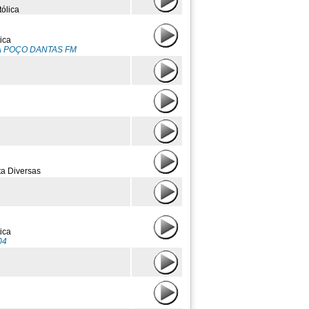
ólica
ica
DA POÇO DANTAS FM
ta Diversas
ica
04