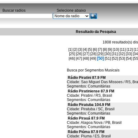
Buscar radios
Selecione abaixo
Resultado da Pesquisa
1808 resultado(s) dis
[1]
[2]
[3]
[4]
[5]
[6]
[7]
[8]
[9]
[10]
[11]
[12]
[1
[25]
[26]
[27]
[28]
[29]
[30]
[31]
[32]
[33]
[34
[50]
[46]
[47]
[48]
[49]
[51]
[52]
[53]
[54]
[55
Busca por Segmentos Musicais
Rádio Piratini 87.9 FM
Cidade: Sao Miguel Das Missoes / RS, Bra
Segmentos: Comunitárias
Rádio Piratiniense 87.9 FM
Cidade: Piratini / RS, Brasil
Segmentos: Comunitárias
Rádio Piratuba 104.9 FM
Cidade: Piratuba / SC, Brasil
Segmentos: Comunitárias
Rádio Pirauá 87.9 FM
Cidade: Alagoa Nova / PB, Brasil
Segmentos: Comunitárias
Rádio Piúma 87.9 FM
Cidade: Piuma / ES, Brasil