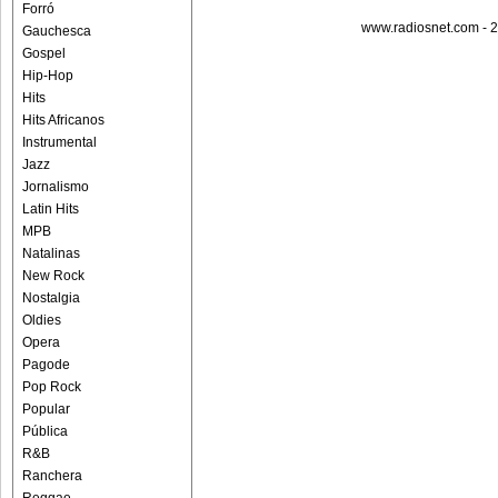
Forró
www.radiosnet.com - 2
Gauchesca
Gospel
Hip-Hop
Hits
Hits Africanos
Instrumental
Jazz
Jornalismo
Latin Hits
MPB
Natalinas
New Rock
Nostalgia
Oldies
Opera
Pagode
Pop Rock
Popular
Pública
R&B
Ranchera