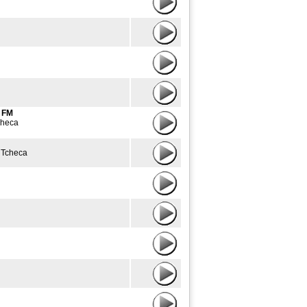
 FM
checa
 Tcheca