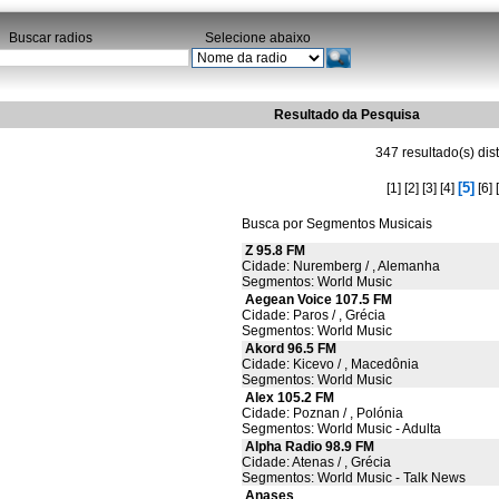
Buscar radios
Selecione abaixo
Resultado da Pesquisa
347 resultado(s) dis
[5]
[1]
[2]
[3]
[4]
[6]
Busca por Segmentos Musicais
Z 95.8 FM
Cidade: Nuremberg / , Alemanha
Segmentos: World Music
Aegean Voice 107.5 FM
Cidade: Paros / , Grécia
Segmentos: World Music
Akord 96.5 FM
Cidade: Kicevo / , Macedônia
Segmentos: World Music
Alex 105.2 FM
Cidade: Poznan / , Polónia
Segmentos: World Music - Adulta
Alpha Radio 98.9 FM
Cidade: Atenas / , Grécia
Segmentos: World Music - Talk News
Anases