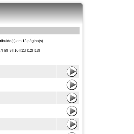
tribuido(s) em 13 página(s)
[7]
[8]
[9]
[10]
[11]
[12]
[13]