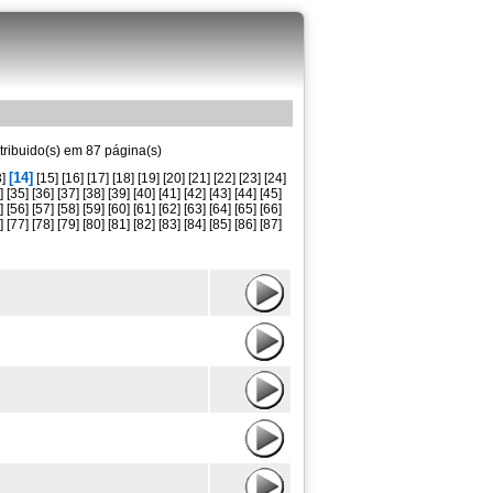
tribuido(s) em 87 página(s)
[14]
]
[15]
[16]
[17]
[18]
[19]
[20]
[21]
[22]
[23]
[24]
]
[35]
[36]
[37]
[38]
[39]
[40]
[41]
[42]
[43]
[44]
[45]
]
[56]
[57]
[58]
[59]
[60]
[61]
[62]
[63]
[64]
[65]
[66]
]
[77]
[78]
[79]
[80]
[81]
[82]
[83]
[84]
[85]
[86]
[87]