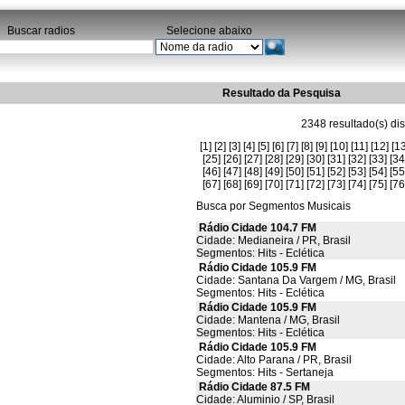
Buscar radios
Selecione abaixo
Resultado da Pesquisa
2348 resultado(s) dis
[1]
[2]
[3]
[4]
[5]
[6]
[7]
[8]
[9]
[10]
[11]
[12]
[13
[25]
[26]
[27]
[28]
[29]
[30]
[31]
[32]
[33]
[34
[46]
[47]
[48]
[49]
[50]
[51]
[52]
[53]
[54]
[55
[67]
[68]
[69]
[70]
[71]
[72]
[73]
[74]
[75]
[76
Busca por Segmentos Musicais
Rádio Cidade 104.7 FM
Cidade: Medianeira / PR, Brasil
Segmentos: Hits - Eclética
Rádio Cidade 105.9 FM
Cidade: Santana Da Vargem / MG, Brasil
Segmentos: Hits - Eclética
Rádio Cidade 105.9 FM
Cidade: Mantena / MG, Brasil
Segmentos: Hits - Eclética
Rádio Cidade 105.9 FM
Cidade: Alto Parana / PR, Brasil
Segmentos: Hits - Sertaneja
Rádio Cidade 87.5 FM
Cidade: Aluminio / SP, Brasil