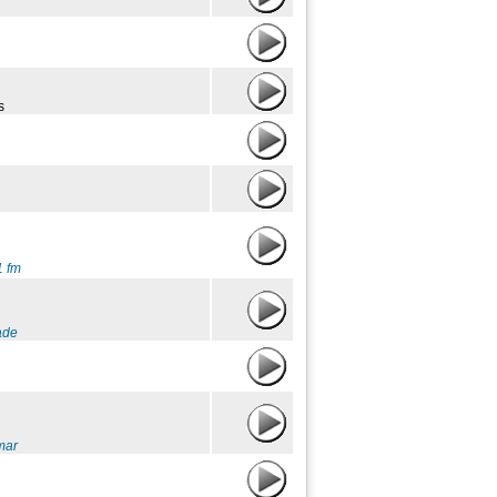
s
1 fm
ade
mar