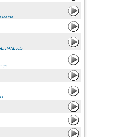
a Massa
S SERTANEJOS
nejo
03