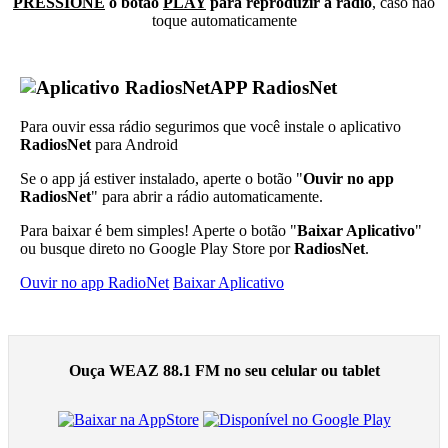
PRESSIONE
o botão
PLAY
para reproduzir a rádio
, caso não
toque automaticamente
APP RadiosNet
Para ouvir essa rádio segurimos que você instale o aplicativo
RadiosNet
para Android
Se o app já estiver instalado, aperte o botão "
Ouvir no app
RadiosNet
" para abrir a rádio automaticamente.
Para baixar é bem simples! Aperte o botão "
Baixar Aplicativo
"
ou busque direto no Google Play Store por
RadiosNet
.
Ouvir no app RadioNet
Baixar Aplicativo
Ouça WEAZ 88.1 FM no seu celular ou tablet