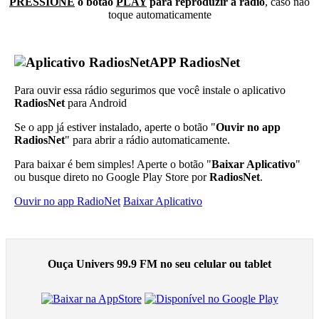
PRESSIONE
o botão
PLAY
para reproduzir a rádio
, caso não
toque automaticamente
APP RadiosNet
Para ouvir essa rádio segurimos que você instale o aplicativo
RadiosNet
para Android
Se o app já estiver instalado, aperte o botão "
Ouvir no app
RadiosNet
" para abrir a rádio automaticamente.
Para baixar é bem simples! Aperte o botão "
Baixar Aplicativo
"
ou busque direto no Google Play Store por
RadiosNet
.
Ouvir no app RadioNet
Baixar Aplicativo
Ouça Univers 99.9 FM no seu celular ou tablet