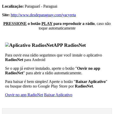
Localização:
Paraguarí - Paraguai
Site:
http://www.desdeparaguay.com/yacyreta
PRESSIONE
o botão
PLAY
para reproduzir a rádio
, caso não
toque automaticamente
APP RadiosNet
Para ouvir essa rádio segurimos que você instale o aplicativo
RadiosNet
para Android
Se o app já estiver instalado, aperte o botão "
Ouvir no app
RadiosNet
" para abrir a rádio automaticamente.
Para baixar é bem simples! Aperte o botão "
Baixar Aplicativo
"
ou busque direto no Google Play Store por
RadiosNet
.
Ouvir no app RadioNet
Baixar Aplicativo