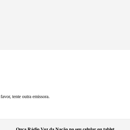
avor, tente outra emissora.
Ouça Rádio Voz da Nação no seu celular ou tablet