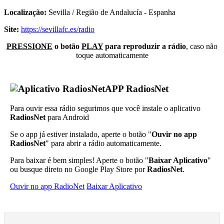
Localização:
Sevilla / Região de Andalucía - Espanha
Site:
https://sevillafc.es/radio
PRESSIONE
o botão
PLAY
para reproduzir a rádio
, caso não
toque automaticamente
APP RadiosNet
Para ouvir essa rádio segurimos que você instale o aplicativo
RadiosNet
para Android
Se o app já estiver instalado, aperte o botão "
Ouvir no app
RadiosNet
" para abrir a rádio automaticamente.
Para baixar é bem simples! Aperte o botão "
Baixar Aplicativo
"
ou busque direto no Google Play Store por
RadiosNet
.
Ouvir no app RadioNet
Baixar Aplicativo