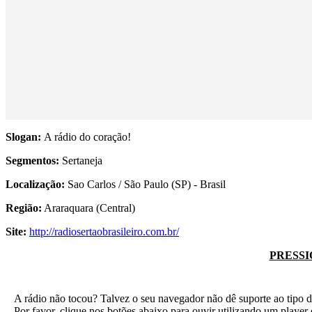
Slogan:
A rádio do coração!
Segmentos:
Sertaneja
Localização:
Sao Carlos / São Paulo (SP) - Brasil
Região:
Araraquara (Central)
Site:
http://radiosertaobrasileiro.com.br/
PRESSI
A rádio não tocou? Talvez o seu navegador não dê suporte ao tipo d
Por favor, clique nos botões abaixo para ouvir utilizando um play