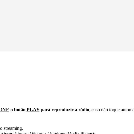
ONE
o botão
PLAY
para reproduzir a rádio
, caso não toque autom
o streaming.
er externo (Itunes, Winamp, Windows Media Player):