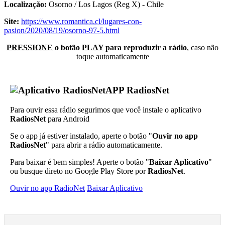
Localização:
Osorno / Los Lagos (Reg X) - Chile
Site:
https://www.romantica.cl/lugares-con-
pasion/2020/08/19/osorno-97-5.html
PRESSIONE
o botão
PLAY
para reproduzir a rádio
, caso não
toque automaticamente
APP RadiosNet
Para ouvir essa rádio segurimos que você instale o aplicativo
RadiosNet
para Android
Se o app já estiver instalado, aperte o botão "
Ouvir no app
RadiosNet
" para abrir a rádio automaticamente.
Para baixar é bem simples! Aperte o botão "
Baixar Aplicativo
"
ou busque direto no Google Play Store por
RadiosNet
.
Ouvir no app RadioNet
Baixar Aplicativo