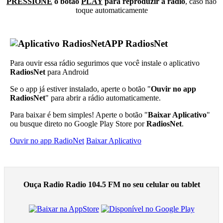
PRESSIONE
o botão
PLAY
para reproduzir a rádio
, caso não
toque automaticamente
APP RadiosNet
Para ouvir essa rádio segurimos que você instale o aplicativo
RadiosNet
para Android
Se o app já estiver instalado, aperte o botão "
Ouvir no app
RadiosNet
" para abrir a rádio automaticamente.
Para baixar é bem simples! Aperte o botão "
Baixar Aplicativo
"
ou busque direto no Google Play Store por
RadiosNet
.
Ouvir no app RadioNet
Baixar Aplicativo
Ouça Radio Radio 104.5 FM no seu celular ou tablet