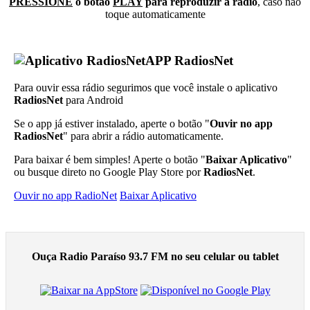
PRESSIONE
o botão
PLAY
para reproduzir a rádio
, caso não
toque automaticamente
APP RadiosNet
Para ouvir essa rádio segurimos que você instale o aplicativo
RadiosNet
para Android
Se o app já estiver instalado, aperte o botão "
Ouvir no app
RadiosNet
" para abrir a rádio automaticamente.
Para baixar é bem simples! Aperte o botão "
Baixar Aplicativo
"
ou busque direto no Google Play Store por
RadiosNet
.
Ouvir no app RadioNet
Baixar Aplicativo
Ouça Radio Paraíso 93.7 FM no seu celular ou tablet