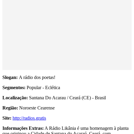
Slogan:
A rádio dos poetas!
Segmentos:
Popular - Eclética
Localização:
Santana Do Acarau / Ceará (CE) - Brasil
Região:
Noroeste Cearense
Site:
http://radios.gratis
Informações Extras:
A Rádio Likânia é uma homenagem à planta
que originou a Cidade de Santana do Acaraú, Ceará, com