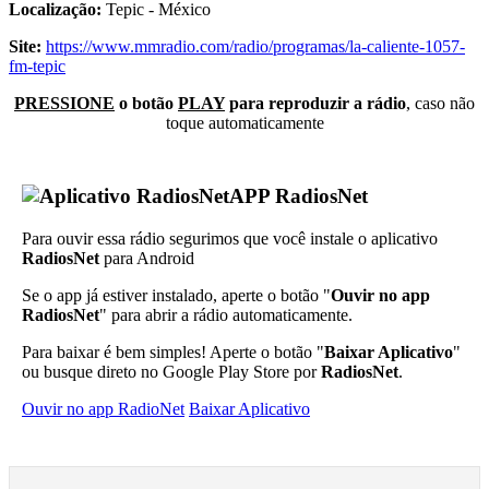
Localização:
Tepic - México
Site:
https://www.mmradio.com/radio/programas/la-caliente-1057-
fm-tepic
PRESSIONE
o botão
PLAY
para reproduzir a rádio
, caso não
toque automaticamente
APP RadiosNet
Para ouvir essa rádio segurimos que você instale o aplicativo
RadiosNet
para Android
Se o app já estiver instalado, aperte o botão "
Ouvir no app
RadiosNet
" para abrir a rádio automaticamente.
Para baixar é bem simples! Aperte o botão "
Baixar Aplicativo
"
ou busque direto no Google Play Store por
RadiosNet
.
Ouvir no app RadioNet
Baixar Aplicativo