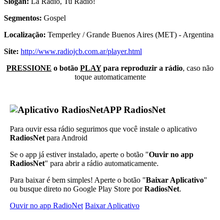
Slogan:
La Radio, Tu Radio!
Segmentos:
Gospel
Localização:
Temperley / Grande Buenos Aires (MET) - Argentina
Site:
http://www.radiojcb.com.ar/player.html
PRESSIONE
o botão
PLAY
para reproduzir a rádio
, caso não
toque automaticamente
APP RadiosNet
Para ouvir essa rádio segurimos que você instale o aplicativo
RadiosNet
para Android
Se o app já estiver instalado, aperte o botão "
Ouvir no app
RadiosNet
" para abrir a rádio automaticamente.
Para baixar é bem simples! Aperte o botão "
Baixar Aplicativo
"
ou busque direto no Google Play Store por
RadiosNet
.
Ouvir no app RadioNet
Baixar Aplicativo