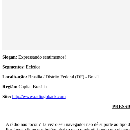
Slogan:
Expressando sentimentos!
Segmentos:
Eclética
Localização:
Brasilia / Distrito Federal (DF) - Brasil
Região:
Capital Brasília
Site:
http://www.radiogoback.com
PRESSI
A rádio não tocou? Talvez o seu navegador não dê suporte ao tipo d
Por favor, clique nos botões abaixo para ouvir utilizando um play