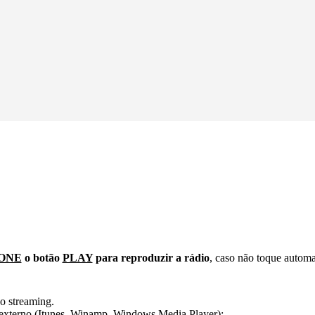
ONE
o botão
PLAY
para reproduzir a rádio
, caso não toque autom
o streaming.
er externo (Itunes, Winamp, Windows Media Player):