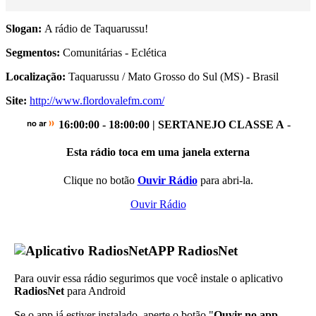
Slogan:
A rádio de Taquarussu!
Segmentos:
Comunitárias - Eclética
Localização:
Taquarussu / Mato Grosso do Sul (MS) - Brasil
Site:
http://www.flordovalefm.com/
16:00:00 - 18:00:00 | SERTANEJO CLASSE A
-
Esta rádio toca em uma janela externa
Clique no botão
Ouvir Rádio
para abri-la.
Ouvir Rádio
APP RadiosNet
Para ouvir essa rádio segurimos que você instale o aplicativo
RadiosNet
para Android
Se o app já estiver instalado, aperte o botão "
Ouvir no app