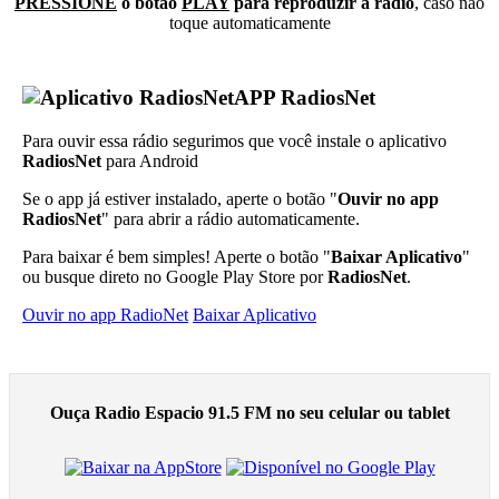
PRESSIONE
o botão
PLAY
para reproduzir a rádio
, caso não
toque automaticamente
APP RadiosNet
Para ouvir essa rádio segurimos que você instale o aplicativo
RadiosNet
para Android
Se o app já estiver instalado, aperte o botão "
Ouvir no app
RadiosNet
" para abrir a rádio automaticamente.
Para baixar é bem simples! Aperte o botão "
Baixar Aplicativo
"
ou busque direto no Google Play Store por
RadiosNet
.
Ouvir no app RadioNet
Baixar Aplicativo
Ouça Radio Espacio 91.5 FM no seu celular ou tablet