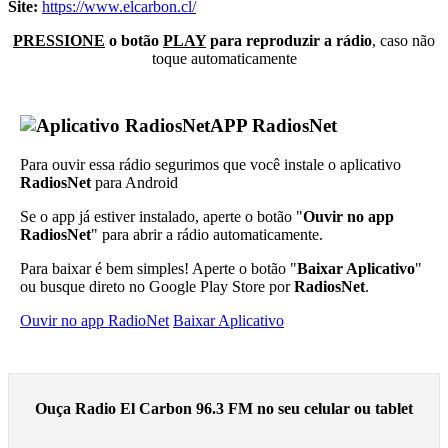
Site:
https://www.elcarbon.cl/
PRESSIONE
o botão
PLAY
para reproduzir a rádio
, caso não
toque automaticamente
APP RadiosNet
Para ouvir essa rádio segurimos que você instale o aplicativo
RadiosNet
para Android
Se o app já estiver instalado, aperte o botão "
Ouvir no app
RadiosNet
" para abrir a rádio automaticamente.
Para baixar é bem simples! Aperte o botão "
Baixar Aplicativo
"
ou busque direto no Google Play Store por
RadiosNet
.
Ouvir no app RadioNet
Baixar Aplicativo
Ouça Radio El Carbon 96.3 FM no seu celular ou tablet