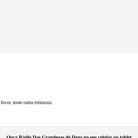
avor, tente outra emissora.
Ouça Rádio Das Grandezas de Deus no seu celular ou tablet