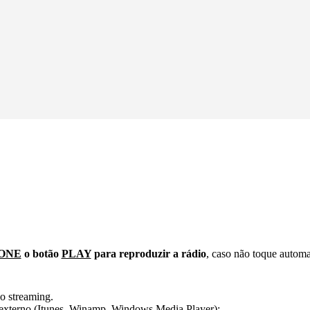
ONE
o botão
PLAY
para reproduzir a rádio
, caso não toque autom
o streaming.
er externo (Itunes, Winamp, Windows Media Player):