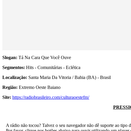
Slogan:
Tá Na Cara Que Você Ouve
Segmentos:
Hits - Comunitárias - Eclética
Localização:
Santa Maria Da Vitoria / Bahia (BA) - Brasil
Região:
Extremo Oeste Baiano
Site:
https://radiobrasileiro.com/culturaoestefm/
PRESSI
A rádio não tocou? Talvez o seu navegador não dê suporte ao tipo d
Por favor, clique nos botões abaixo para ouvir utilizando um play