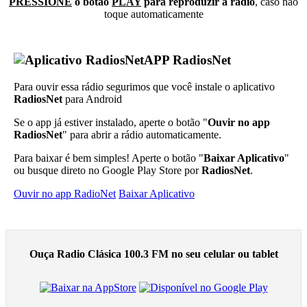
PRESSIONE
o botão
PLAY
para reproduzir a rádio
, caso não
toque automaticamente
APP RadiosNet
Para ouvir essa rádio segurimos que você instale o aplicativo
RadiosNet
para Android
Se o app já estiver instalado, aperte o botão "
Ouvir no app
RadiosNet
" para abrir a rádio automaticamente.
Para baixar é bem simples! Aperte o botão "
Baixar Aplicativo
"
ou busque direto no Google Play Store por
RadiosNet
.
Ouvir no app RadioNet
Baixar Aplicativo
Ouça Radio Clásica 100.3 FM no seu celular ou tablet