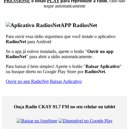
PRESSIONE
o botão
PLAY
para reproduzir a rádio
, caso não
toque automaticamente
APP RadiosNet
Para ouvir essa rádio segurimos que você instale o aplicativo
RadiosNet
para Android
Se o app já estiver instalado, aperte o botão "
Ouvir no app
RadiosNet
" para abrir a rádio automaticamente.
Para baixar é bem simples! Aperte o botão "
Baixar Aplicativo
"
ou busque direto no Google Play Store por
RadiosNet
.
Ouvir no app RadioNet
Baixar Aplicativo
Ouça Radio CKAY 91.7 FM no seu celular ou tablet