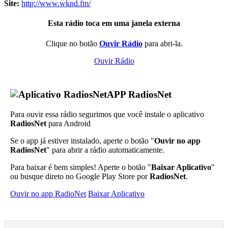
Site:
http://www.wknd.fm/
Esta rádio toca em uma janela externa
Clique no botão
Ouvir Rádio
para abri-la.
Ouvir Rádio
APP RadiosNet
Para ouvir essa rádio segurimos que você instale o aplicativo
RadiosNet
para Android
Se o app já estiver instalado, aperte o botão "
Ouvir no app
RadiosNet
" para abrir a rádio automaticamente.
Para baixar é bem simples! Aperte o botão "
Baixar Aplicativo
"
ou busque direto no Google Play Store por
RadiosNet
.
Ouvir no app RadioNet
Baixar Aplicativo