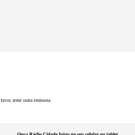
avor, tente outra emissora.
Ouça Rádio Cidade Ipiau no seu celular ou tablet