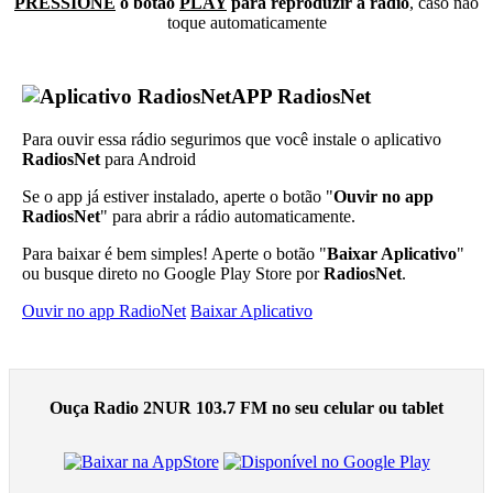
PRESSIONE
o botão
PLAY
para reproduzir a rádio
, caso não
toque automaticamente
APP RadiosNet
Para ouvir essa rádio segurimos que você instale o aplicativo
RadiosNet
para Android
Se o app já estiver instalado, aperte o botão "
Ouvir no app
RadiosNet
" para abrir a rádio automaticamente.
Para baixar é bem simples! Aperte o botão "
Baixar Aplicativo
"
ou busque direto no Google Play Store por
RadiosNet
.
Ouvir no app RadioNet
Baixar Aplicativo
Ouça Radio 2NUR 103.7 FM no seu celular ou tablet