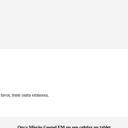
avor, tente outra emissora.
Ouça Missão Gospel FM no seu celular ou tablet