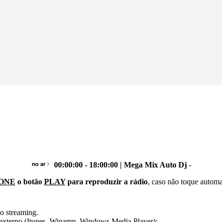
00:00:00 - 18:00:00 | Mega Mix Auto Dj
-
ONE
o botão
PLAY
para reproduzir a rádio
, caso não toque autom
o streaming.
er externo (Itunes, Winamp, Windows Media Player):