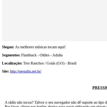
Slogan:
As melhores músicas tocam aqui!
Segmentos:
Flashback - Oldies - Adulta
Localização:
Tres Ranchos / Goiás (GO) - Brasil
Site:
http://megafm.net.br/
PRESSI
A rádio não tocou? Talvez o seu navegador não dê suporte ao tipo d
Por favor, clique nos botões abaixo para ouvir utilizando um play