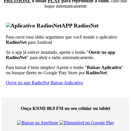
PRESSIONE
o botão
PLAY
para reproduzir a rádio
, caso não
toque automaticamente
APP RadiosNet
Para ouvir essa rádio segurimos que você instale o aplicativo
RadiosNet
para Android
Se o app já estiver instalado, aperte o botão "
Ouvir no app
RadiosNet
" para abrir a rádio automaticamente.
Para baixar é bem simples! Aperte o botão "
Baixar Aplicativo
"
ou busque direto no Google Play Store por
RadiosNet
.
Ouvir no app RadioNet
Baixar Aplicativo
Ouça KNMI 88.9 FM no seu celular ou tablet