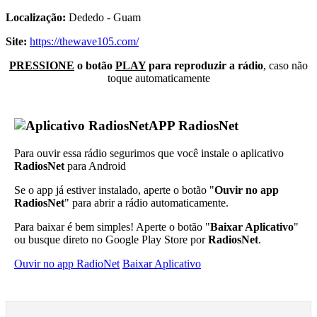
Localização:
Dededo - Guam
Site:
https://thewave105.com/
PRESSIONE
o botão
PLAY
para reproduzir a rádio
, caso não
toque automaticamente
APP RadiosNet
Para ouvir essa rádio segurimos que você instale o aplicativo
RadiosNet
para Android
Se o app já estiver instalado, aperte o botão "
Ouvir no app
RadiosNet
" para abrir a rádio automaticamente.
Para baixar é bem simples! Aperte o botão "
Baixar Aplicativo
"
ou busque direto no Google Play Store por
RadiosNet
.
Ouvir no app RadioNet
Baixar Aplicativo