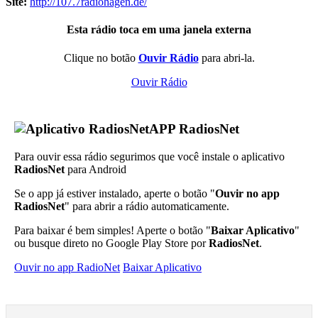
Site:
http://107.7radiohagen.de/
Esta rádio toca em uma janela externa
Clique no botão
Ouvir Rádio
para abri-la.
Ouvir Rádio
APP RadiosNet
Para ouvir essa rádio segurimos que você instale o aplicativo
RadiosNet
para Android
Se o app já estiver instalado, aperte o botão "
Ouvir no app
RadiosNet
" para abrir a rádio automaticamente.
Para baixar é bem simples! Aperte o botão "
Baixar Aplicativo
"
ou busque direto no Google Play Store por
RadiosNet
.
Ouvir no app RadioNet
Baixar Aplicativo