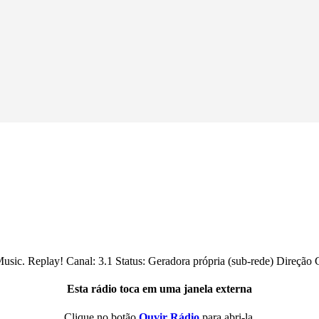
ic. Replay! Canal: 3.1 Status: Geradora própria (sub-rede) Direção G
Esta rádio toca em uma janela externa
Clique no botão
Ouvir Rádio
para abri-la.